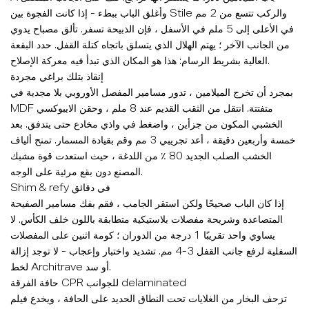
وأغلق الباب ببطء - إذا كانت الفجوة بين Stile والركب تتسع من 2 مم
في الأعلى إلى 5 ملم في الأسفل ، فإن الذبيحة تسفر. تألق مصباح يدوي
من الجانب الآخر ؛ يهتم الهلال الذي يتسلق باتجاه كتلة القفل. حدد البقعة
العالية بشريط الرسام: هذا هو المكان الذي تبدأ فيه معركة الإصلاح.
إنقاذ بتلك براغي مجردة
بمجرد أن تخرج الميلامين ، تدور مسامير المفصل الأوروبي بلا مجدية في
MDF متفتتة. انتقل من الثقب القديم عند 8 ملم ، وحقن الايبوكسي
الخشبي المكون من جزأين ، واضغط في واذي مخادع حتى يتدفق. بعد
خمسة وأربعين دقيقة ، أعد تجريبي 3 مم وقم بقيادة المسمار. تمنح ألياف
الخشب الصلب الجديد 80 ٪ من اللدغة ، حيث استعدت قوة مشبك
المصنع دون بقع مرئية على الوجه.
Shim & refy في دقائق
إذا كان الباب صحيحًا ولكن استقر الجامب ، فقم بفك مسامير الصفيحة
المتصاعدة وشريحة مفصلات بلاستيكية متطابقة باللون خلف الكأس. لا
يساوي واحد تقريبًا 1 درجة من الدوران ؛ كومة اثنين على المفصلات
السفلية لرفع جانب القفل 3-4 مم. تشديد واختبار وإعجاب - لا توجد إزالة
لخط Architrave أو سد.
حافة الفرقة CPR للجوانب delaminated
تزحف البخار من الغلايات تحت النطاق الحديد على الحافة ، ويخدع فيلم