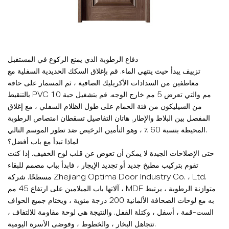
دفاع الرطوبة الذي يمنع الركوع في المستقبل
تزييف يبدأ حيث ينتهي الماء. قم بإغلاق السكك الحديدية السفلية مع
معاطفين من السدادات الأكريليك الصافية ، ثم المسمار على حافة
بالتنقيط PVC 10 مم والتي تعرض 5 مم خارج الوجه. قم بتشغيل حبة
من السيليكون من فئة الحمام على طول الظلام السفلي ، مع إغلاق
المفصل بين البلاط والإطار. هاتان التفاصيل تسقطان امتصاص الرطوبة
المحيطة بنسبة 60 ٪ ، وهو التأمين الرخيص ضد تطور الموسم التالي.
لماذا تبدأ مع باب أفضل؟
حتى الإصلاحات الجيدة لا يمكن أن تعوض عن قلب لوح الخفيف. إذا كنت
تقوم بتركيب مطبخ جديد أو تجديد الإيجار ، فابدأ بباب مصمم للبقاء
مسطحًا. شركة Zhejiang Optima Door Industry Co. ، Ltd.
آلاتها
باب الميلامين
على ارتفاع 45 مم ، MDF متوازنة الرطوبة ، يرتبط
به مع لوحات الصحافة الألمانية 200 درجة مئوية ، ويختام جميع الحواف
الست-قمة ، أسفل ، وكتلة القفل. والنتيجة هي لوحة مقاومة للالتفاف ،
تتجاهل البخار ، والخطوط ، وفوضى الأسرة اليومية.