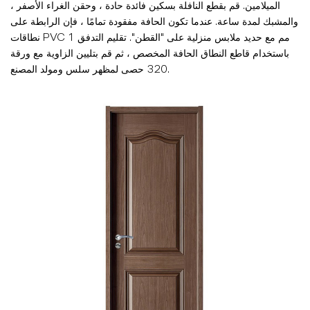
الميلامين. قم بقطع النافلة بسكين فائدة حادة ، وحقن الغراء الأصفر ،
والمشبك لمدة ساعة. عندما تكون الحافة مفقودة تمامًا ، فإن الرابطة على
نطاقات PVC 1 مم مع حديد ملابس منزلية على "القطن". تقليم التدفق
باستخدام قاطع النطاق الحافة المخصص ، ثم قم بتليين الزاوية مع ورقة
320 حصى لمظهر سلس ومولد المصنع.