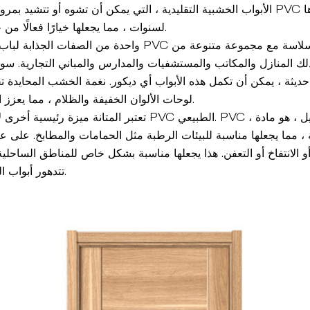
الأبواب الخشبية التقليدية ، التي يمكن أن تشوه أو تتشيد بمرور الوقت ، تحافظ
لسنوات ، مما يجعلها خيارًا فعالًا من حيث التكلفة وموثوق به.
واحدة من الصفات الجذابة لباب لوحة الخشب الطبيعي PVC هو بر
ذلك المنازل والمكاتب والمستشفيات والمدارس والمباني التجارية. س
يثة ، يمكن أن تكمل هذه الأبواب أي ديكور. نغمة الخشب المحايدة تج
لوحات الألوان الخفيفة والظلام ، مما يعزز الأجواء الإجمالية للغرفة.
تعتبر المتانة ميزة رئيسية أخرى لاختيار باب لوحة خشب PVC الطبي
 ، مما يجعلها مناسبة للبيئات الرطبة مثل الحمامات والمطابخ. على
أو الانتفاخ أو التعفن. هذا يجعلها مناسبة بشكل خاص للمناطق الساحلي
تتدهور أبواب الخشب التقليدية بسرعة.