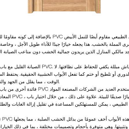
بالإضافة إلى كونه مقاومًا للرطوبة ، فإن باب لوحة PVC ذات
ى المملة بالخشب. هذا يجعله خيارًا جيدًا للأداء طويل الأجل ، وخاص
د مالكي المنازل الذين يريدون جمالية الخشب دون متاعب الصيانة الم
الصيانة القليل مع باب لوحة الخشب الطبيعي PVC. تمح
وري أو تلطيخ أو ختم كما تفعل الأبواب الخشبية الحقيقية. يحتفظ ال
الوقت ، مما يقلل من الجهد والتكلفة المرتبطة بالصيانة.
فائدة أخرى من باب لوحة الخشب الطبيعي PVC هو ت
المعاد تدويرها في إنتا
لطبيعي ، يمكن للمستهلكين المساعدة في تقليل إزالة الغابات وا
تر
تثبيتها. وهي متوفرة بأحجام وتصميمات مختلفة ، بما في ذلك الخيارات 