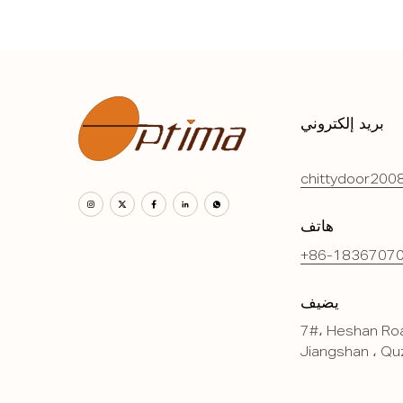
بريد إلكتروني
chittydoor200
هاتف
+86-1836707
يضيف
7#، Heshan Roa
Jiangshan ، Quz