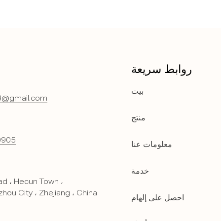
روابط سريعة
بيت
8@gmail.com
منتج
0905
معلومات عنا
خدمة
d ، Hecun Town ،
hou City ، Zhejiang ، China
احصل على إلهام