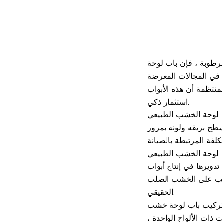
 اللون الطبيعي الطبيعي مقاوم أيضًا للنمل الأبيض
ة في المجالات المعرضة
نتظمة أن هذه الأبواب
استثمار ذكي.
و بسيطة بقطعة قماش مبللة يكفي للحفاظ على نظافتها. لا
سطح بريقه ولونه بمرور
أثيره البيئي. يستخدم العديد من الشركات المصنعة المواد
ج أبواب PVC ، مما يجعلها خيارًا صديقًا للبيئة. علاوة على ذلك ، من خلال اختيار باب PVC
لطلب على الخشب الصلب
الحقيقي.
كيب باب لوحة خشب PVC الطبيعي واضح وسريع. هذه الأبواب أخف عمومًا من بدائل الخشب الصلبة ، مما يجعلها
ذات الألواح الواحدة ،