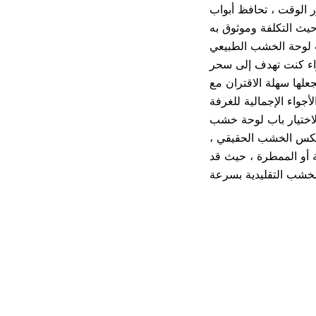
 أبواب PVC على شكلها ومظهرها
اعة. إنه يتناسب بسلاسة مع مجموعة متنوعة من
واء كنت تهدف إلى سحر
علها سهلة الاقتران مع
عي. PVC ، أو كلوريد البولي فينيل ، هو مادة
 عكس الخشب الحقيقي ،
ة أو الممطرة ، حيث قد