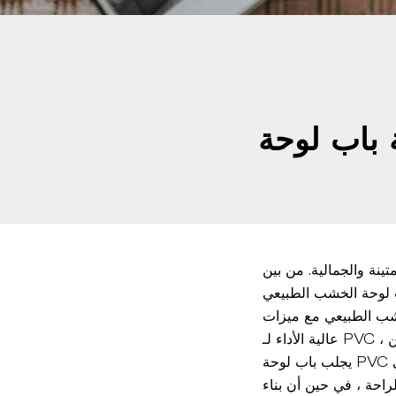
تينة والجمالية. من بين
خشب الطبيعي مع ميزات
يجلب باب لوحة PVC الخشبي الطبيعي مظهرًا دافئًا وكلاسيكيًا إلى أي مساحة. يضيف الانتهاء من الخشب الطبيعي
يضمن مقاومة الرطوبة والآفات وارتداءها اليومي. على عكس