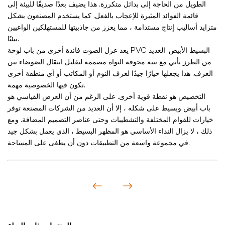
الطويل من الحاجة إلى بدائل متكررة. هذا يضيف بعدًا صديقًا للبيئة إلى
قائمة الفوائد المثيرة للإعجاب بالفعل. كما يستخدم المصنعون بشكل
متزايد أساليب إنتاج مستدامة ، مما يعزز من جاذبيتها للمستهلكين الواعيين
بيئيًا.
يعد عزل الصوت فائدة أخرى من باب لوحة PVC البسيط الأبيض. العديد
من الطرز تأتي مع بنية مجوفة النواة مصممة لتقليل انتقال الضوضاء بين
الغرف. هذا يجعلها خيارًا جيدًا لغرف النوم أو المكاتب أو أي منطقة أخرى
تكون فيها الخصوصية مهمة.
التخصيص هو نقطة قوية أخرى. على الرغم من أن العرض القياسي هو
باب أبيض وبسيط على شكله ، إلا أن العديد من الشركات المصنعة توفر
خيارات للقوام المختلفة والتشطيبات وحتى عناصر التصميم المضافة. ومع
ذلك ، لا يزال النداء الأساسي هو المظهر البسيط ، الذي يعمل بشكل جيد
في مجموعة واسعة من التطبيقات دون أن يطغى على المساحة.