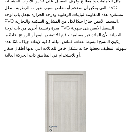
مثل الحمامات والمطابخ وغرف الغسيل. على عكس الأبواب الخشبية ،
التي يمكن أن تتضخم أو تتقلص بسبب تغيرات الرطوبة ، تظل PVC
مستقرة. هذه المقاومة لتباينات الرطوبة ودرجة الحرارة تجعل باب لوحة
PVC البسيط الأبيض خيارًا جيدًا لكل من المشاريع السكنية والتجارية.
ميزة رئيسية أخرى من باب لوحة PVC البسيط الأبيض هي سهولة
الصيانة. لأن المادة غير مسامية ، فإنها لا تمتص البقع أو الروائح. عادةً ما
يكون المسح البسيط بقطعة قماش مبللة كافية لإبقائه جيدًا تمامًا. هذه
سهولة التنظيف تجعلها جذابة بشكل خاص للعائلات التي لديها أطفال صغار
أو للاستخدام في المناطق ذات الحركة العالية.