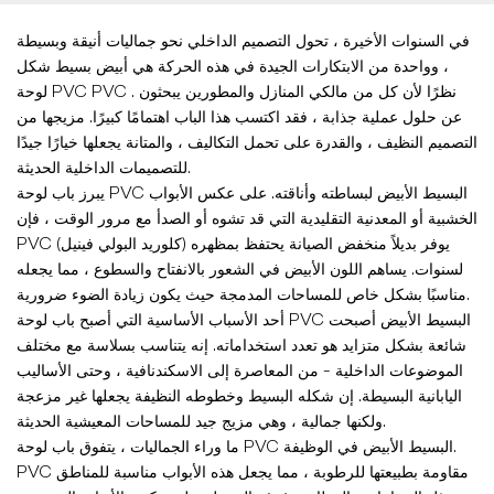
في السنوات الأخيرة ، تحول التصميم الداخلي نحو جماليات أنيقة وبسيطة
، وواحدة من الابتكارات الجيدة في هذه الحركة هي
أبيض بسيط شكل
. نظرًا لأن كل من مالكي المنازل والمطورين يبحثون
لوحة PVC PVC
عن حلول عملية جذابة ، فقد اكتسب هذا الباب اهتمامًا كبيرًا. مزيجها من
التصميم النظيف ، والقدرة على تحمل التكاليف ، والمتانة يجعلها خيارًا جيدًا
للتصميمات الداخلية الحديثة.
يبرز باب لوحة PVC البسيط الأبيض لبساطته وأناقته. على عكس الأبواب
الخشبية أو المعدنية التقليدية التي قد تشوه أو الصدأ مع مرور الوقت ، فإن
PVC (كلوريد البولي فينيل) يوفر بديلاً منخفض الصيانة يحتفظ بمظهره
لسنوات. يساهم اللون الأبيض في الشعور بالانفتاح والسطوع ، مما يجعله
مناسبًا بشكل خاص للمساحات المدمجة حيث يكون زيادة الضوء ضرورية.
أحد الأسباب الأساسية التي أصبح باب لوحة PVC البسيط الأبيض أصبحت
شائعة بشكل متزايد هو تعدد استخداماته. إنه يتناسب بسلاسة مع مختلف
الموضوعات الداخلية - من المعاصرة إلى الاسكندنافية ، وحتى الأساليب
اليابانية البسيطة. إن شكله البسيط وخطوطه النظيفة يجعلها غير مزعجة
ولكنها جمالية ، وهي مزيج جيد للمساحات المعيشية الحديثة.
ما وراء الجماليات ، يتفوق باب لوحة PVC البسيط الأبيض في الوظيفة.
PVC مقاومة بطبيعتها للرطوبة ، مما يجعل هذه الأبواب مناسبة للمناطق