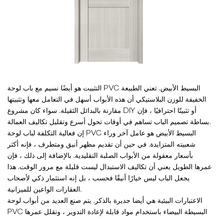
التثبيت هو أيضًا نسيم مع باب لوحة PVC البسيط الأبيض. تعني الطبيعة
الخفيفة للوزن البلاستيكي أن هذه الأبواب أسهل في التعامل معها وتثبيتها
مقارنة بالبدائل الثقيلة. سواء كان مشروع DIY أو تثبيتًا احترافيًا ، فإن
بساطة تصميم الباب تساهم في أوقات تحول أسرع وتقليل تكاليف العمالة.
إن فعالية التكلفة لباب لوحة PVC البسيط الأبيض هو عامل آخر وراء
شعبيته المتزايدة. في حين أن تقديم مظهر أنيق ومتطرف ، فإنه أكثر
بأسعار معقولة من الأبواب الصلبة التقليدية. بالإضافة إلى ذلك ، فإن
عمرها الطويل يعني أن تكاليف الاستبدال ليست قليلة مع مرور الوقت. هذا
يجعل الباب ليس خيارًا أنيقًا فحسب ، بل إنه استثمار ذكي لأصحاب
العقارات الواعين للميزانية.
الاعتبارات البيئية هي أيضا جديرة بالذكر. يتم صنع العديد من أبواب لوحة
PVC البسيطة البيضاء باستخدام مواد قابلة لإعادة التدوير ، وتقلل عمرها