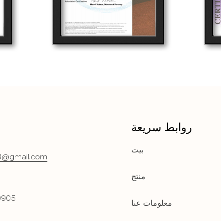
روابط سريعة
بيت
8@gmail.com
منتج
0905
معلومات عنا