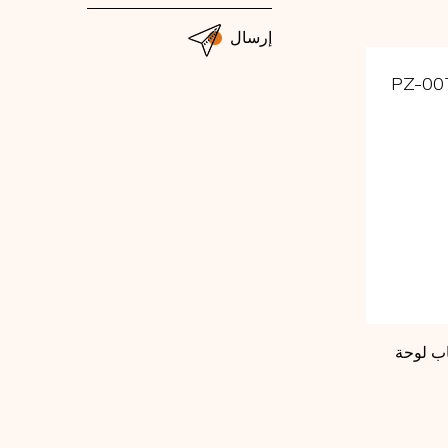
إرسال
PZ-00
لوحة PVC