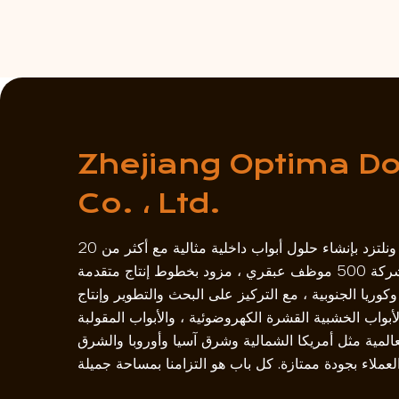
Zhejiang Optima Do
Co. ، Ltd.
نلتزم بالسعي المتواصل للجودة ونلتزد بإنشاء حلول أبواب داخلية مثالية مع أكثر من 20
عامًا من الخبرة المهنية. تضم الشركة 500 موظف عبقري ، مزود بخطوط إنتاج متقدمة
وكوريا الجنوبية ، مع التركيز على البحث والتطوير وإنتاج
أبواب الخشبية القشرة الكهروضوئية ، والأبواب المقولبة MDF ، وأبواب قشرة الخشب
لعالمية مثل أمريكا الشمالية وشرق آسيا وأوروبا والشرق